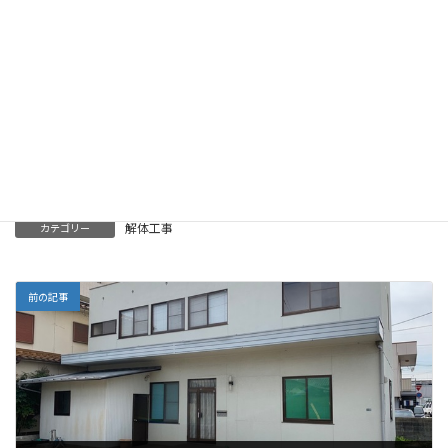
《ブロック造り倉庫の解体》
岡山浦安西町地内の農業用倉
庫を解体しました！
2025年1月31日
その他
Threads
解体工事
カテゴリー
前の記事