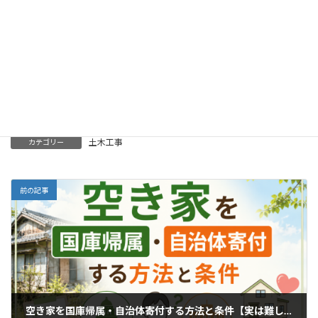
単な調べ方
2026年2月9日
空き家
Threads
土木工事
カテゴリー
前の記事
空き家を国庫帰属・自治体寄付する方法と条件【実は難しい現実を解説】