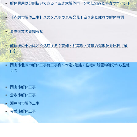
解体費用は分割払いできる？空き家解体ローンの仕組みと審査のポイント
【赤磐市解体工事】スズメバチの巣も発見！空き家と離れの解体事例
夏季休業のお知らせ
解体後の土地はどう活用する？売却・駐車場・賃貸の選択肢を比較【岡
山】
岡山市北区の解体工事施工事例～木造2階建て住宅の残置物処分から整地
まで
岡山市解体工事
倉敷市解体工事
瀬戸内市解体工事
赤磐市解体工事
Copyright © 日本クレスト株式会社 All Rights Reserved.